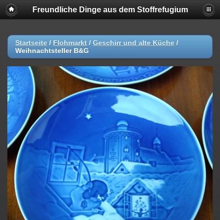
Freundliche Dinge aus dem Stoffrefugium
Startseite
/
Flohmarkt
/
Geschirr und alte Küche
/
Weihnachtsteller B&G